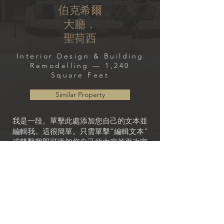
伯克希爾
大廳，
聖荷西
Interior Design & Building
Remodelling — 1,240
Square Feet
Similar Property
我是一段。單擊此處添加您自己的文本並
編輯我。這很簡單。只需單擊“編輯文本”
或雙擊我即可添加您自己的內容並更改字
體。隨意將我拖放到頁面上您喜歡的任何
位置。我是您講述故事並讓您的用戶更多
地了解您的好地方。
這是一個寫關於你的公司和你的服務的長
文本的好地方。您可以使用此空間來詳細
了解您的公司。談論您的團隊以及您提供