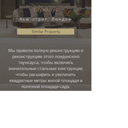
таунхаус
Хью-стрит, Лондон
Similar Property
Мы провели полную реконструкцию и
реконструкцию этого лондонского
таунхауса, чтобы включить
значительные стальные конструкции,
чтобы расширить и увеличить
квадратные метры жилой площади и
полезной площади сада.
Все они дополнены современной
классической атмосферой, подходящей
для дома этого периода. В этом
престижном таунхаусе была
интегрирована домашняя