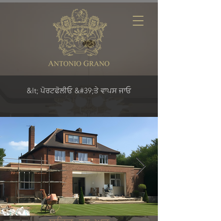
&lt; ਪੋਰਟਫੋਲੀਓ &#39;ਤੇ ਵਾਪਸ ਜਾਓ