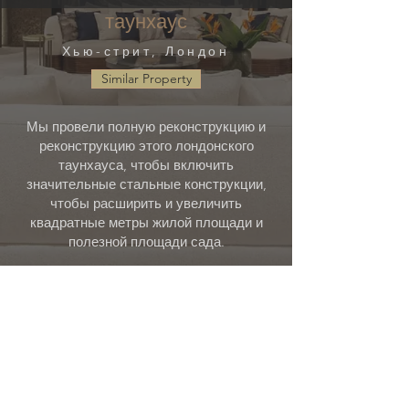
таунхаус
Хью-стрит, Лондон
Similar Property
Мы провели полную реконструкцию и
реконструкцию этого лондонского
таунхауса, чтобы включить
значительные стальные конструкции,
чтобы расширить и увеличить
квадратные метры жилой площади и
полезной площади сада.
Все они дополнены современной
классической атмосферой, подходящей
для дома этого периода. В этом
престижном таунхаусе была
интегрирована домашняя
автоматизация Control 4, чтобы
обеспечить исключительное качество