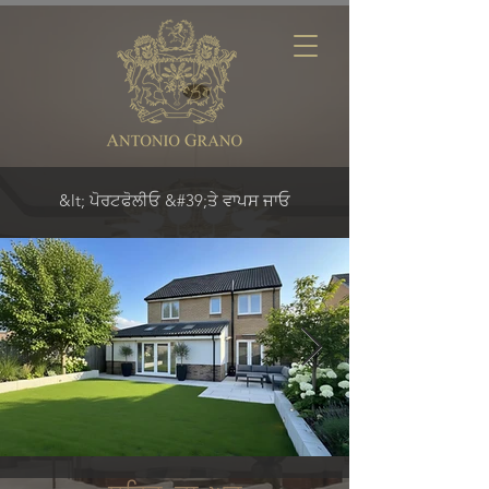
&lt; ਪੋਰਟਫੋਲੀਓ &#39;ਤੇ ਵਾਪਸ ਜਾਓ