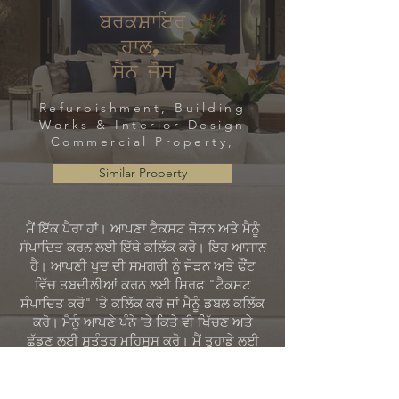
ਬਰਕਸ਼ਾਇਰ
ਹਾਲ,
ਸੈਨ ਜੋਸ
Refurbishment, Building
Works & Interior Design
Commercial Property,
Similar Property
ਮੈਂ ਇੱਕ ਪੈਰਾ ਹਾਂ। ਆਪਣਾ ਟੈਕਸਟ ਜੋੜਨ ਅਤੇ ਮੈਨੂੰ
ਸੰਪਾਦਿਤ ਕਰਨ ਲਈ ਇੱਥੇ ਕਲਿੱਕ ਕਰੋ। ਇਹ ਆਸਾਨ
ਹੈ। ਆਪਣੀ ਖੁਦ ਦੀ ਸਮਗਰੀ ਨੂੰ ਜੋੜਨ ਅਤੇ ਫੌਂਟ
ਵਿੱਚ ਤਬਦੀਲੀਆਂ ਕਰਨ ਲਈ ਸਿਰਫ਼ "ਟੈਕਸਟ
ਸੰਪਾਦਿਤ ਕਰੋ" 'ਤੇ ਕਲਿੱਕ ਕਰੋ ਜਾਂ ਮੈਨੂੰ ਡਬਲ ਕਲਿੱਕ
ਕਰੋ। ਮੈਨੂੰ ਆਪਣੇ ਪੰਨੇ 'ਤੇ ਕਿਤੇ ਵੀ ਖਿੱਚਣ ਅਤੇ
ਛੱਡਣ ਲਈ ਸੁਤੰਤਰ ਮਹਿਸੂਸ ਕਰੋ। ਮੈਂ ਤੁਹਾਡੇ ਲਈ
ਕਹਾਣੀ ਸੁਣਾਉਣ ਅਤੇ ਤੁਹਾਡੇ ਉਪਭੋਗਤਾਵਾਂ ਨੂੰ ਤੁਹਾਡੇ
ਬਾਰੇ ਥੋੜਾ ਹੋਰ ਦੱਸਣ ਲਈ ਇੱਕ ਵਧੀਆ ਜਗ੍ਹਾ ਹਾਂ।