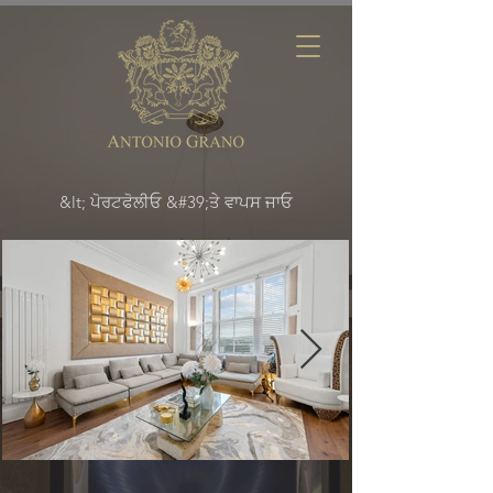
&lt; ਪੋਰਟਫੋਲੀਓ &#39;ਤੇ ਵਾਪਸ ਜਾਓ