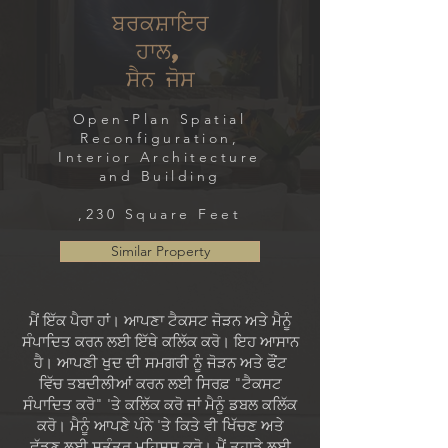
ਬਰਕਸ਼ਾਇਰ
ਹਾਲ,
ਸੈਨ ਜੋਸ
Open-Plan Spatial
Reconfiguration,
Interior Architecture
and Building
,230 Square Feet
Similar Property
ਮੈਂ ਇੱਕ ਪੈਰਾ ਹਾਂ। ਆਪਣਾ ਟੈਕਸਟ ਜੋੜਨ ਅਤੇ ਮੈਨੂੰ
ਸੰਪਾਦਿਤ ਕਰਨ ਲਈ ਇੱਥੇ ਕਲਿੱਕ ਕਰੋ। ਇਹ ਆਸਾਨ
ਹੈ। ਆਪਣੀ ਖੁਦ ਦੀ ਸਮਗਰੀ ਨੂੰ ਜੋੜਨ ਅਤੇ ਫੌਂਟ
ਵਿੱਚ ਤਬਦੀਲੀਆਂ ਕਰਨ ਲਈ ਸਿਰਫ਼ "ਟੈਕਸਟ
ਸੰਪਾਦਿਤ ਕਰੋ" 'ਤੇ ਕਲਿੱਕ ਕਰੋ ਜਾਂ ਮੈਨੂੰ ਡਬਲ ਕਲਿੱਕ
ਕਰੋ। ਮੈਨੂੰ ਆਪਣੇ ਪੰਨੇ 'ਤੇ ਕਿਤੇ ਵੀ ਖਿੱਚਣ ਅਤੇ
ਛੱਡਣ ਲਈ ਸੁਤੰਤਰ ਮਹਿਸੂਸ ਕਰੋ। ਮੈਂ ਤੁਹਾਡੇ ਲਈ