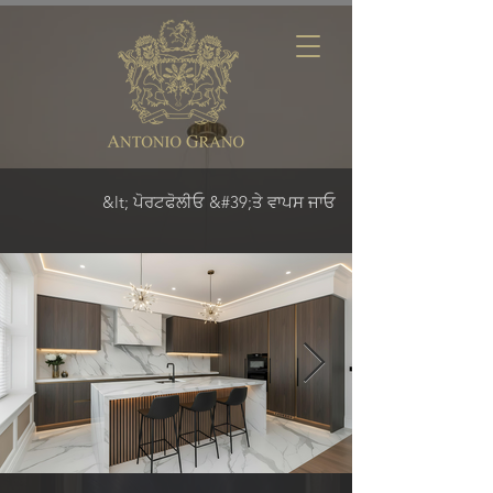
&lt; ਪੋਰਟਫੋਲੀਓ &#39;ਤੇ ਵਾਪਸ ਜਾਓ