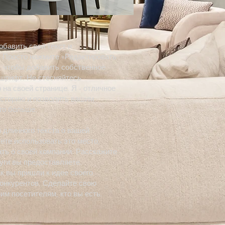
обавить свой текст и
. Просто нажмите «Редактировать
, чтобы добавить собственное
 шрифт. Не стесняйтесь
 на своей странице. Я - отличное
историю и позволить вашим
го больше.
 длинного текста о вашей
ете использовать это место,
ть о своей компании. Расскажите
луги вы предоставляете.
к вы пришли к идее своего
конкурентов. Сделайте свою
им посетителям, кто вы есть.