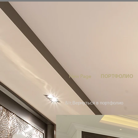
New Page
ПОРТФОЛИО
&lt;Вернуться в портфолио