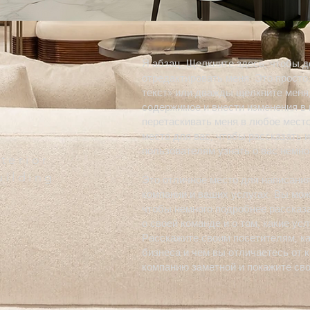
Я абзац. Щелкните здесь, чтобы д
отредактировать меня. Это просто
текст» или дважды щелкните меня
содержимое и внести изменения в
перетаскивать меня в любое место
место для вас, чтобы рассказать 
пользователям узнать о вас немно
terior
uilding
Это отличное место для написания
компании и ваших услугах. Вы мож
чтобы немного подробнее рассказа
о своей команде и о том, какие ус
Расскажите своим посетителям, ка
бизнеса и чем вы отличаетесь от 
компанию заметной и покажите сво