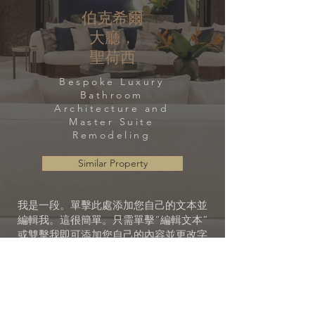
伯克希爾
大廳，
聖荷西
Bespoke Luxury
Bathroom
Architecture and
Master Suite
Remodeling
Similar Property
我是一段。單擊此處添加您自己的文本並
編輯我。這很簡單。只需單擊“編輯文本”
或雙擊我即可添加您自己的內容並更改字
體。隨意將我拖放到頁面上您喜歡的任何
位置。我是您講述故事並讓您的用戶更多
地了解您的好地方。
這是一個寫關於你的公司和你的服務的長