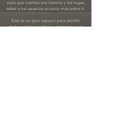
para que cuentes una historia y les hagas
saber a tus usuarios un poco más sobre ti.
Este es un gran espacio para escribir
textos extensos sobre su empresa y sus
servicios. Puede utilizar este espacio para
entrar en más detalles sobre su empresa.
Habla sobre tu equipo y los servicios que
brindas. Cuénteles a sus visitantes la
historia de cómo se le ocurrió la idea para
su negocio y qué lo diferencia de sus
competidores. Haga que su empresa se
destaque y muestre a sus visitantes quién
es usted.