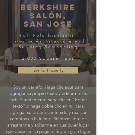
BERKSHIre
salón,
SAN JOSE
Full Refurbishment,
Interior Architecture and
Building Remodeling
2,080 Square Feet
Similar Property
Soy un párrafo. Haga clic aquí para
agregar su propio texto y editarme. Es
fácil. Simplemente haga clic en "Editar
texto" o haga doble clic en mí para
agregar su propio contenido y realizar
cambios en la fuente. Siéntase libre de
arrastrarme y soltarme en cualquier lugar
que desee en su página. Soy un gran lugar