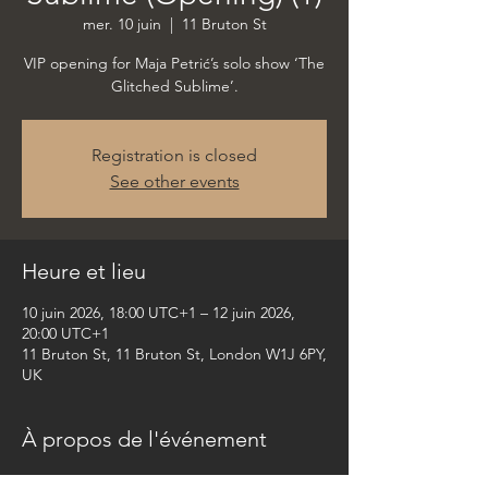
mer. 10 juin
  |  
11 Bruton St
VIP opening for Maja Petrić’s solo show ‘The
Glitched Sublime’.
Registration is closed
See other events
Heure et lieu
10 juin 2026, 18:00 UTC+1 – 12 juin 2026,
20:00 UTC+1
11 Bruton St, 11 Bruton St, London W1J 6PY,
UK
À propos de l'événement
VIP opening for Maja Petrić’s upcoming solo 