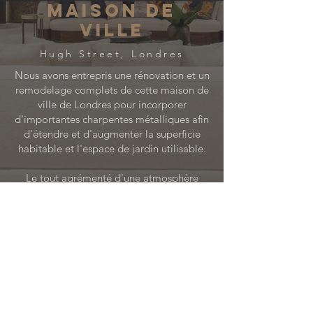
maison de
ville
Hugh Street, Londres
Nous avons entrepris une rénovation et un
remodelage complets de cette maison de
ville de Londres pour incorporer
d'importantes charpentes métalliques afin
d'étendre et d'augmenter la superficie
habitable et l'espace de jardin utilisable.
Le tout agrémenté d'une atmosphère
classique moderne, digne de cette maison
d'époque. Dans cette prestigieuse maison
de ville, la domotique Control 4 complète
a été intégrée pour garantir une
expérience audio et visuelle
exceptionnelle, de chaque pièce au jardin
impeccablement réparti et éclairé.